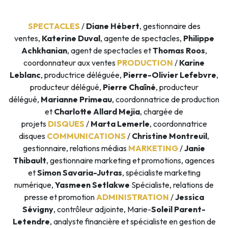
SPECTACLES
/
Diane Hébert
, gestionnaire des
ventes,
Katerine Duval
, agente de spectacles,
Philippe
Achkhanian
, agent de spectacles et
Thomas Roos
,
coordonnateur aux ventes
PRODUCTION
/
Karine
Leblanc
, productrice déléguée,
Pierre-Olivier Lefebvre
,
producteur délégué,
Pierre Chaîné
, producteur
délégué,
Marianne Primeau
, coordonnatrice de production
et
Charlotte Allard Mejia
, chargée de
projets
DISQUES
/
Marta Lemerle
, coordonnatrice
disques
COMMUNICATIONS
/
Christine Montreuil
,
gestionnaire, relations médias
MARKETING
/
Janie
Thibault
, gestionnaire marketing et promotions, agences
et
Simon Savaria-Jutras
, spécialiste marketing
numérique,
Yasmeen Setlakwe
Spécialiste, relations de
presse et promotion
ADMINISTRATION
/
Jessica
Sévigny
, contrôleur adjointe, Marie-
Soleil Parent-
Letendre
, analyste financière et spécialiste en gestion de