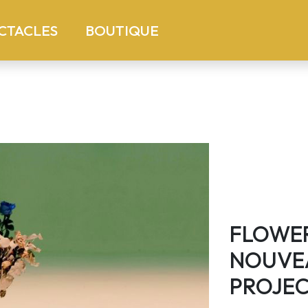
)
(current)
CTACLES
BOUTIQUE
FLOWER
NOUVEA
PROJE