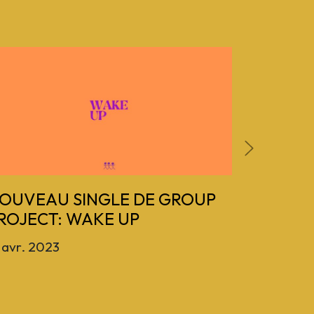
Next
OUVEAU SINGLE DE GROUP
UNE N
ROJECT: WAKE UP
POUR G
PLACE 
 avr. 2023
16 mars 2