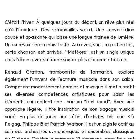
C’était l’hiver. À quelques jours du départ, un rêve plus réel
qu’à l’habitude. Des retrouvailles weird. Une conversation
douce et apaisante qui laisse une longue trainée de lumière.
Un au revoir serein mais triste. Au réveil, sans trop chercher,
cette chanson est arrivée. ‘’Météore’’ est un single unique
dans l’album avec sa trame sonore plus planante et intime.
Renaud
Gratton
, tromboniste de formation, explore
également l'univers de l'écriture musicale dans son salon.
Composant modestement paroles et musique, il met à profit
ses diverses compétences artistiques pour saisir les
éléments qui rendent une chanson "feel good". Avec une
approche légère, il tire inspiration de son bagage musical
varié. En plus de jouer aux côtés d'artistes tels que Klô
Pelgag, Philippe B et Patrick Watson, il est un pigiste actif au
sein des orchestres symphoniques et ensembles classiques
du Québec.
Gratton
a composé 12 chansons, dont trois ont