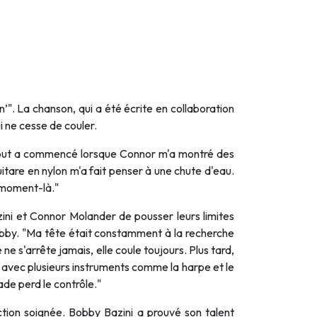
’". La chanson, qui a été écrite en collaboration
 ne cesse de couler.
 "Tout a commencé lorsque Connor m'a montré des
uitare en nylon m'a fait penser à une chute d'eau.
 moment-là."
ini et Connor Molander de pousser leurs limites
Bobby. "Ma tête était constamment à la recherche
e s'arrête jamais, elle coule toujours. Plus tard,
 avec plusieurs instruments comme la harpe et le
ade perd le contrôle."
tion soignée. Bobby Bazini a prouvé son talent