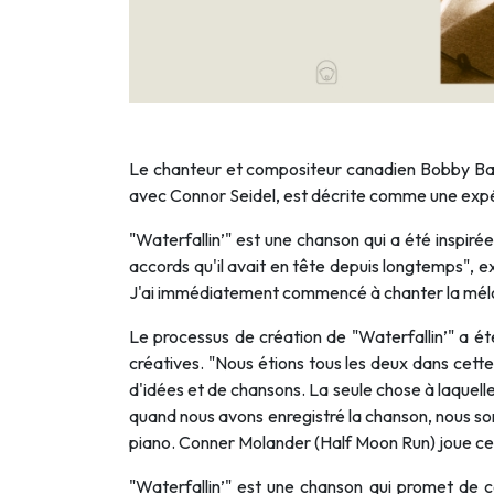
Le chanteur et compositeur canadien Bobby Bazini
avec Connor Seidel, est décrite comme une expér
"Waterfallin’" est une chanson qui a été inspi
accords qu'il avait en tête depuis longtemps", ex
J'ai immédiatement commencé à chanter la mélodi
Le processus de création de "Waterfallin’" a é
créatives. "Nous étions tous les deux dans cett
d'idées et de chansons. La seule chose à laquelle
quand nous avons enregistré la chanson, nous so
piano. Conner Molander (Half Moon Run) joue cett
"Waterfallin’" est une chanson qui promet de 