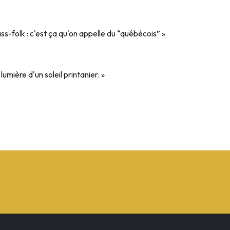
s-folk : c'est ça qu'on appelle du “québécois” »
mière d'un soleil printanier. »