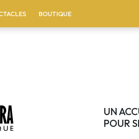
)
(current)
CTACLES
BOUTIQUE
UN ACC
POUR S