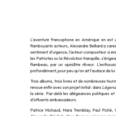
L'aventure francophone en Amérique en est 
flamboyants acteurs, Alexandre Belliard a caress
sentiment d'urgence, l'auteur-compositeur a en
les Patriotes ou la Révolution tranquille, s'éri
flambeau, par un opiniâtre rêveur. L'enthou
profondément, pour peu qu'on ait l'audace de lui 
Trois albums, trois livres et de nombreuses tour
renoue enfin avec son projet initial : dans
Légende
la série. Par-delà les allégeances politiques et
d'influents ambassadeurs.
Patrice Michaud, Mara Tremblay, Paul Piché, V