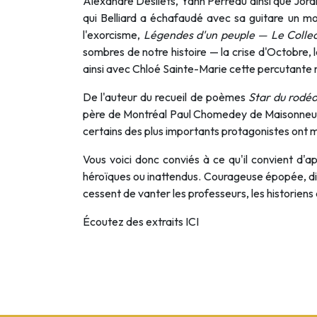
Alexandre Désilets, Yann Perreau ainsi que Jora
qui Belliard a échafaudé avec sa guitare un m
l'exorcisme,
Légendes d'un peuple — Le Collec
sombres de notre histoire — la crise d'Octobre,
ainsi avec Chloé Sainte-Marie cette percutante m
De l'auteur du recueil de poèmes
Star du rodé
père de Montréal Paul Chomedey de Maisonneu
certains des plus importants protagonistes ont m
Vous voici donc conviés à ce qu'il convient d'
héroïques ou inattendus. Courageuse épopée, dira
cessent de vanter les professeurs, les historiens 
Écoutez des extraits
ICI