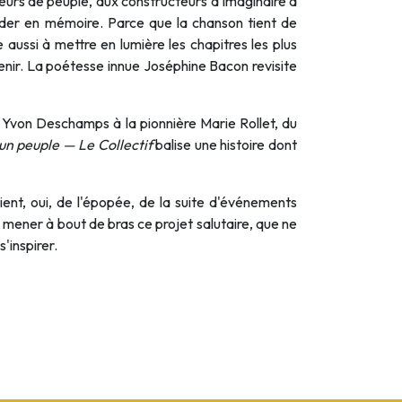
eurs de peuple, aux constructeurs d'imaginaire à
rder en mémoire. Parce que la chanson tient de
 aussi à mettre en lumière les chapitres les plus
enir. La poétesse innue Joséphine Bacon revisite
 Yvon Deschamps à la pionnière Marie Rollet, du
n peuple — Le Collectif
balise une histoire dont
ent, oui, de l'épopée, de la suite d'événements
 mener à bout de bras ce projet salutaire, que ne
'inspirer.