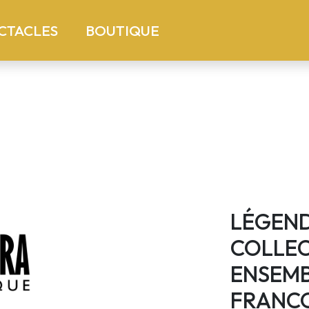
)
(current)
CTACLES
BOUTIQUE
LÉGEND
COLLEC
ENSEMB
FRANC