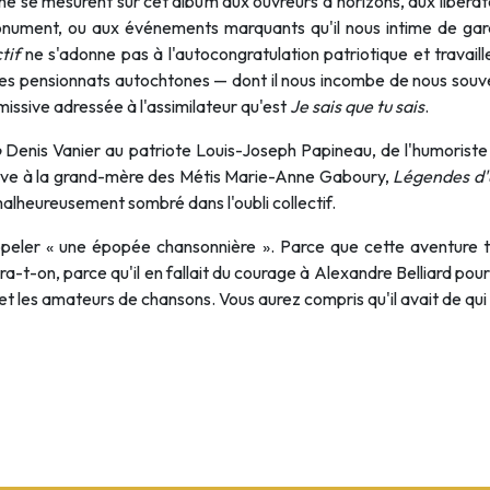
ne se mesurent sur cet album aux ouvreurs d'horizons, aux libérat
onument, ou aux événements marquants qu'il nous intime de ga
tif
ne s'adonne pas à l'autocongratulation patriotique et travaille
 les pensionnats autochtones — dont il nous incombe de nous souv
issive adressée à l'assimilateur qu'est
Je sais que tu sais
.
o
Denis Vanier au patriote Louis-Joseph Papineau, de l'humoriste
ve à la grand-mère des Métis Marie-Anne Gaboury,
Légendes d'u
alheureusement sombré dans l'oubli collectif.
appeler « une épopée chansonnière ». Parce que cette aventure ti
-t-on, parce qu'il en fallait du courage à Alexandre Belliard pour
et les amateurs de chansons. Vous aurez compris qu'il avait de qui s