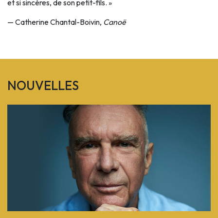
et si sincères, de son petit-fils. »
— Catherine Chantal-Boivin,
Canoë
NOUVELLES
Previous