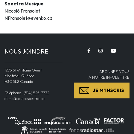
Spectra Musique
Niccolò Fransolet
NFransolet@evenko.ca
NOUS JOINDRE
1275 St-Antoine Ouest
ABONNEZ-VOUS
Montréal, Québec
À NOTRE INFOLETTRE
H3C 5L2 Canada
Téléphone : (514) 525-7732
demo@equipespectra.ca