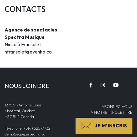
CONTACTS
Agence de spectacles
Spectra Musique
Niccolò Fransolet
nfransolet@evenko.ca
NOUS JOINDRE
1275 St-Antoine Ouest
ABONNEZ-VOUS
Montréal, Québec
À NOTRE INFOLETTRE
H3C 5L2 Canada
Téléphone : (514) 525-7732
demo@equipespectra.ca